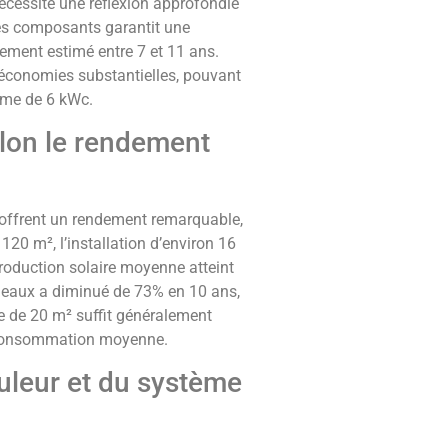
cessite une réflexion approfondie
des composants garantit une
sement estimé entre 7 et 11 ans.
économies substantielles, pouvant
ème de 6 kWc.
lon le rendement
offrent un rendement remarquable,
20 m², l’installation d’environ 16
oduction solaire moyenne atteint
neaux a diminué de 73% en 10 ans,
e de 20 m² suffit généralement
e consommation moyenne.
uleur et du système