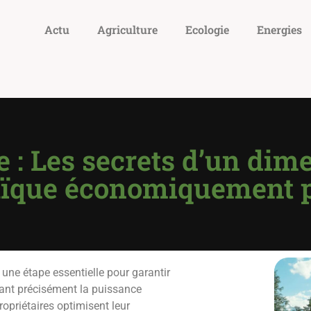
Actu
Agriculture
Ecologie
Energies
e : Les secrets d’un d
aïque économiquement 
ne étape essentielle pour garantir
ptant précisément la puissance
opriétaires optimisent leur