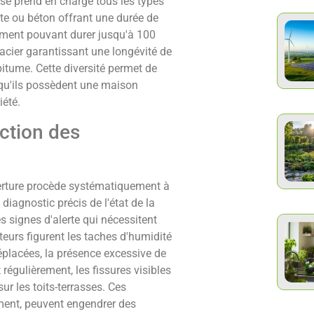
rise prend en charge tous les types
uite ou béton offrant une durée de
ciment pouvant durer jusqu'à 100
 acier garantissant une longévité de
itume. Cette diversité permet de
, qu'ils possèdent une maison
iété.
ction des
verture procède systématiquement à
diagnostic précis de l'état de la
es signes d'alerte qui nécessitent
teurs figurent les taches d'humidité
déplacées, la présence excessive de
régulièrement, les fissures visibles
ur les toits-terrasses. Ces
ement, peuvent engendrer des