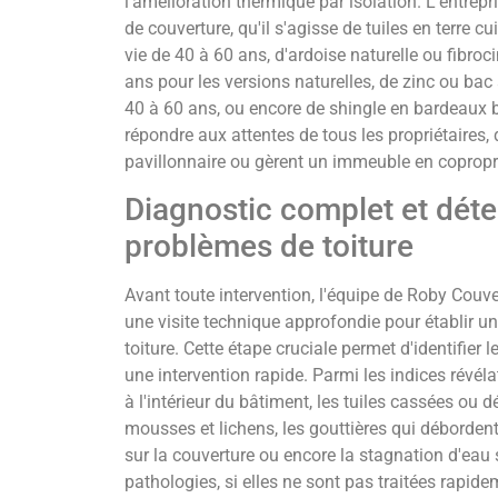
l'amélioration thermique par isolation. L'entrep
de couverture, qu'il s'agisse de tuiles en terre c
vie de 40 à 60 ans, d'ardoise naturelle ou fibro
ans pour les versions naturelles, de zinc ou bac
40 à 60 ans, ou encore de shingle en bardeaux b
répondre aux attentes de tous les propriétaires
pavillonnaire ou gèrent un immeuble en copropr
Diagnostic complet et déte
problèmes de toiture
Avant toute intervention, l'équipe de Roby Cou
une visite technique approfondie pour établir un 
toiture. Cette étape cruciale permet d'identifier l
une intervention rapide. Parmi les indices révéla
à l'intérieur du bâtiment, les tuiles cassées ou 
mousses et lichens, les gouttières qui débordent 
sur la couverture ou encore la stagnation d'eau s
pathologies, si elles ne sont pas traitées rapid