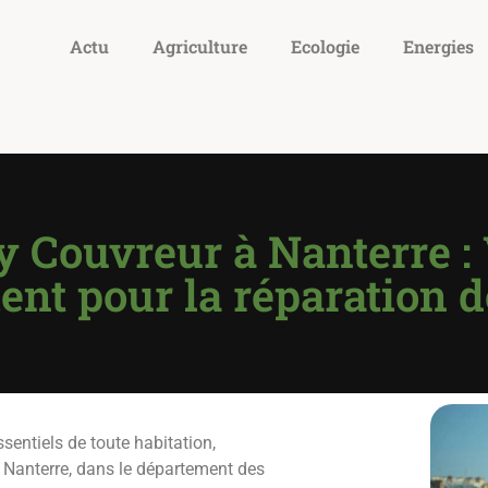
Actu
Agriculture
Ecologie
Energies
y Couvreur à Nanterre : 
ient pour la réparation d
ssentiels de toute habitation,
 Nanterre, dans le département des