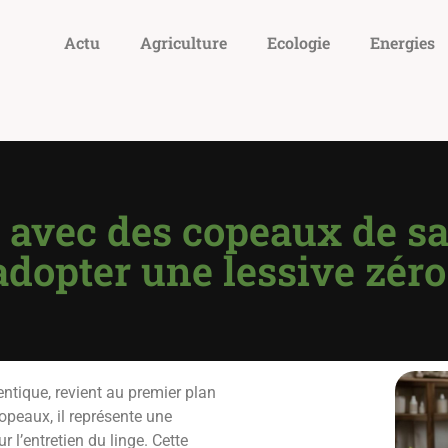
Actu
Agriculture
Ecologie
Energies
 avec des copeaux de sa
opter une lessive zéro
entique, revient au premier plan
peaux, il représente une
r l’entretien du linge. Cette