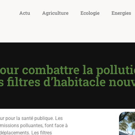
Actu
Agriculture
Ecologie
Energies
our combattre la pollut
s filtres d’habitacle nou
ur pour la santé publique. Les
issions polluantes, font face à
 déplacements. Les filtres