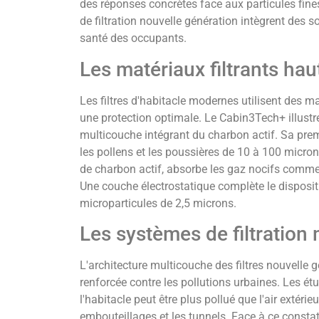
des réponses concrètes face aux particules fine
de filtration nouvelle génération intègrent des 
santé des occupants.
Les matériaux filtrants ha
Les filtres d'habitacle modernes utilisent des m
une protection optimale. Le Cabin3Tech+ illustre
multicouche intégrant du charbon actif. Sa prem
les pollens et les poussières de 10 à 100 micr
de charbon actif, absorbe les gaz nocifs comme 
Une couche électrostatique complète le disposit
microparticules de 2,5 microns.
Les systèmes de filtration
L'architecture multicouche des filtres nouvelle 
renforcée contre les pollutions urbaines. Les ét
l'habitacle peut être plus pollué que l'air extér
embouteillages et les tunnels. Face à ce constat