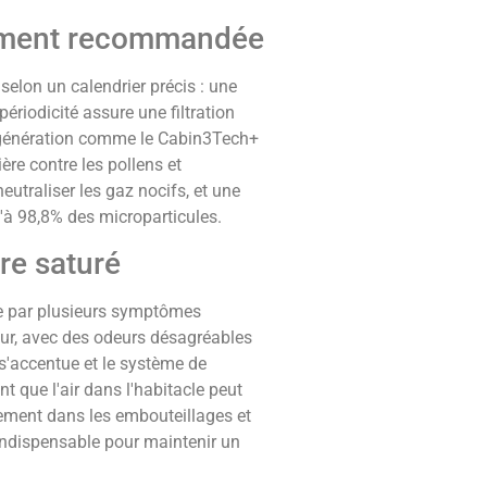
ement recommandée
selon un calendrier précis : une
périodicité assure une filtration
e génération comme le Cabin3Tech+
ère contre les pollens et
utraliser les gaz nocifs, et une
u'à 98,8% des microparticules.
tre saturé
ste par plusieurs symptômes
 pur, avec des odeurs désagréables
 s'accentue et le système de
nt que l'air dans l'habitacle peut
ièrement dans les embouteillages et
e indispensable pour maintenir un